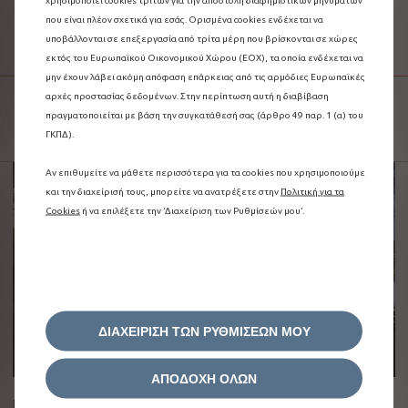
που είναι πλέον σχετικά για εσάς. Ορισμένα cookies ενδέχεται να
ΤΗΛΕΣΥΝΤΗΡΗΣΗ
υποβάλλονται σε επεξεργασία από τρίτα μέρη που βρίσκονται σε χώρες
εκτός του Ευρωπαϊκού Οικονομικού Χώρου (ΕΟΧ), τα οποία ενδέχεται να
μην έχουν λάβει ακόμη απόφαση επάρκειας από τις αρμόδιες Ευρωπαϊκές
αρχές προστασίας δεδομένων. Στην περίπτωση αυτή η διαβίβαση
ΜΗΝ ΧΑΝΕΤΕ ΠΟΛΥΤΙΜΟ ΧΡΟΝΟ
πραγματοποιείται με βάση την συγκατάθεσή σας (άρθρο 49 παρ. 1 (α) του
ΓΚΠΔ).
Αν επιθυμείτε να μάθετε περισσότερα για τα cookies που χρησιμοποιούμε
και την διαχείρισή τους, μπορείτε να ανατρέξετε στην
Πολιτική για τα
Cookies
ή να επιλέξετε την ‘Διαχείριση των Ρυθμίσεών μου’.
ΔΙΑΧΕΙΡΙΣΗ ΤΩΝ ΡΥΘΜΙΣΕΩΝ ΜΟΥ
ΑΠΟΔΟΧΗ ΟΛΩΝ
Μόλις το Citroën σας χρειαστεί κάποια προσοχή ή συντήρηση, θα