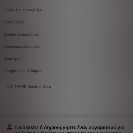
menu
Συχνές Ερωτήσεις/FAQs
Επικοινωνία
Νομικές πληροφορίες
Προσωπικά Δεδομένα
Όροι Χρήσης
Απόρρητο και Δεδομένα
ⒸCITROËN Services Store
Συνδεθείτε ή δημιουργήστε έναν λογαριασμό για